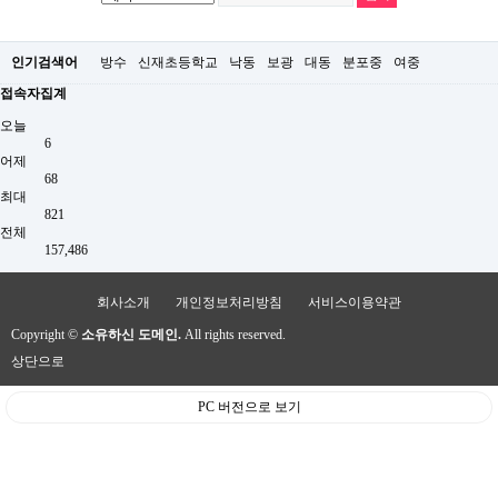
인기검색어
방수
신재초등학교
낙동
보광
대동
분포중
여중
접속자집계
오늘
6
어제
68
최대
821
전체
157,486
회사소개
개인정보처리방침
서비스이용약관
Copyright ©
소유하신 도메인.
All rights reserved.
상단으로
PC 버전으로 보기