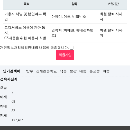
목적
항목
보유기간
이용자 식별 및 본인여부 확
회원 탈퇴 시까
아이디, 이름, 비밀번호
인
지
고객서비스 이용에 관한 통
연락처 (이메일, 휴대전화번
회원 탈퇴 시까
지,
호)
지
CS대응을 위한 이용자 식별
개인정보처리방침안내의 내용에 동의합니다.
인기검색어
방수
신재초등학교
낙동
보광
대동
분포중
여중
접속자집계
오늘
7
어제
68
최대
821
전체
157,487