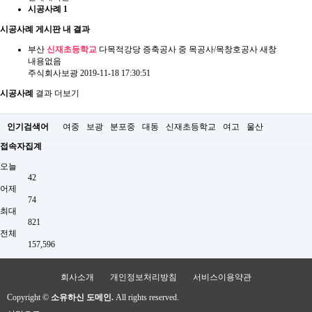
시공사례
1
시공사례 게시판 내 결과
부산
신재초등학교
다목적강당 증축공사 중 목공사/목창호공사
새창
내용없음
주식회사보광
2019-11-18 17:30:51
시공사례
결과 더보기
인기검색어
여중
보광
분포중
대동
신재초등학교
여고
울산
접속자집계
오늘
42
어제
74
최대
821
전체
157,596
회사소개
개인정보처리방침
서비스이용약관
Copyright ©
소유하신 도메인.
All rights reserved.