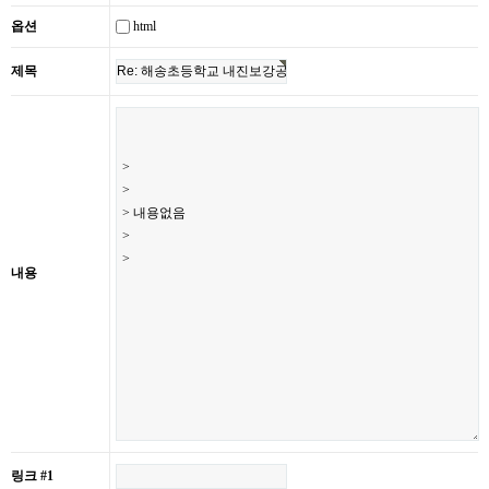
html
옵션
제목
내용
링크 #1