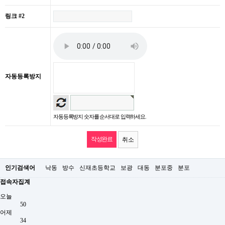
링크 #2
자동등록방지
자동등록방지 숫자를 순서대로 입력하세요.
취소
인기검색어
낙동
방수
신재초등학교
보광
대동
분포중
분포
접속자집계
오늘
50
어제
34