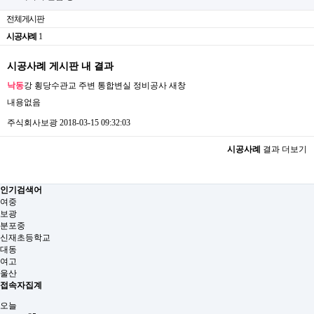
전체게시판
시공사례
1
시공사례 게시판 내 결과
낙동
강 횡당수관교 주변 통합변실 정비공사
새창
내용없음
주식회사보광
2018-03-15 09:32:03
시공사례
결과 더보기
인기검색어
여중
보광
분포중
신재초등학교
대동
여고
울산
접속자집계
오늘